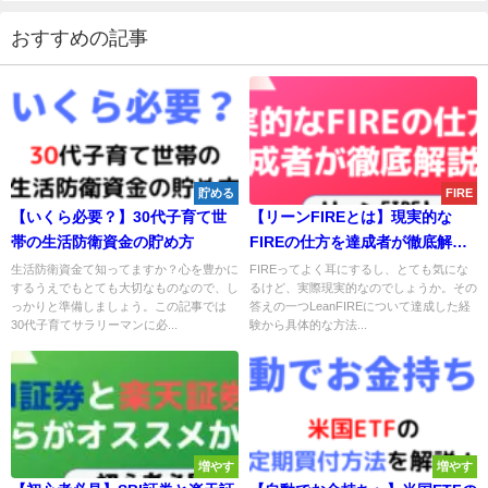
おすすめの記事
貯める
FIRE
【いくら必要？】30代子育て世
【リーンFIREとは】現実的な
帯の生活防衛資金の貯め方
FIREの仕方を達成者が徹底解
説！
生活防衛資金て知ってますか？心を豊かに
FIREってよく耳にするし、とても気にな
するうえでもとても大切なものなので、し
るけど、実際現実的なのでしょうか。その
っかりと準備しましょう。この記事では
答えの一つLeanFIREについて達成した経
30代子育てサラリーマンに必...
験から具体的な方法...
増やす
増やす