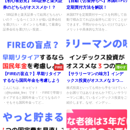
【初心者必見】SBI証券と楽天証
【自動でお金持ちへ】米国ETFの
券のどちらがオススメか！？
定期買付方法を解説！
・SBI証券と楽天証券って結局どちらがい
米国ETFを定期買付サービスを利用して自
いの？ ・なるべくコストが低い証券会社
動で積み立てればお金持ちに近づくことが
を選びたい ・ポイントも考慮して最適な
できます。手間がかからないだけではない
証券会社を選びたい 投資...
メリットや具体的な方法を...
FIRE
増やす
【FIREの盲点？】早期リタイア
【サラリーマンの味方】インデ
するなら国民年金を考慮しよう
ックス投資がオススメな３つの
理由
こんにちは、キョビット
株式投資といっても何から手をつけていい
（@kyobbit_fire）です！ ・FIREで早期リ
かお困りではありませんか？忙しいサラリ
タイアすると国民年金ってどうなるの？
ーマンに適しているインデックス投資をご
・そもそも国民年金ってど...
紹介します。なぜ、インデッ...