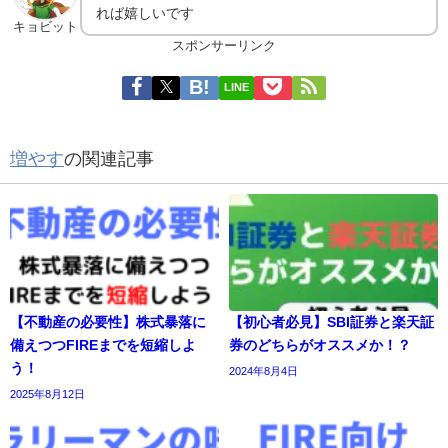
れば嬉しいです
キョビット
スポンサーリンク
LINE
増やす
の関連記事
【不動産の必要性】株式暴落に
【初心者必見】SBI証券と楽天証
備えつつFIREまでを短縮しよ
券のどちらがオススメか！？
う！
2024年8月4日
2025年8月12日