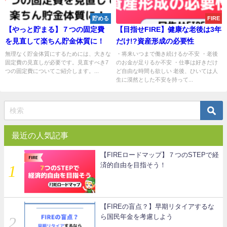
貯める
FIRE
【やっと貯まる】７つの固定費
【目指せFIRE】健康な老後は3年
を見直して楽ちん貯金体質に！
だけ!?資産形成の必要性
無理なく貯金体質にするためには、大きな
・将来いつまで働き続けるか不安 ・老後
固定費の見直しが必要です。見直すべき7
のお金が足りるか不安 ・仕事は好きだけ
つの固定費についてご紹介します。...
ど自由な時間も欲しい 老後、ひいては人
生に漠然とした不安を持って...
最近の人気記事
【FIREロードマップ】７つのSTEPで経
済的自由を目指そう！
【FIREの盲点？】早期リタイアするな
ら国民年金を考慮しよう