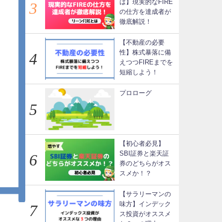
は】現実的なFIRE
の仕方を達成者が
徹底解説！
【不動産の必要
性】株式暴落に備
えつつFIREまでを
短縮しよう！
プロローグ
【初心者必見】
SBI証券と楽天証
券のどちらがオス
スメか！？
【サラリーマンの
味方】インデック
ス投資がオススメ