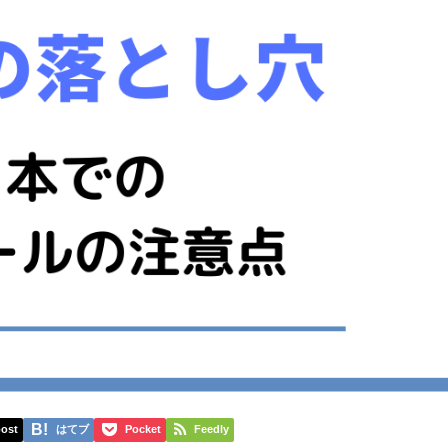
ost
はてブ
Pocket
Feedly