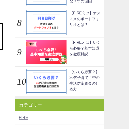
な３つの理由
【FIRE向け】オス
スメのポートフォ
リオとは？
【FIREとは】いく
ら必要？基本知識
を徹底解説
【いくら必要？】
30代子育て世帯の
生活防衛資金の貯
め方
カテゴリー
FIRE