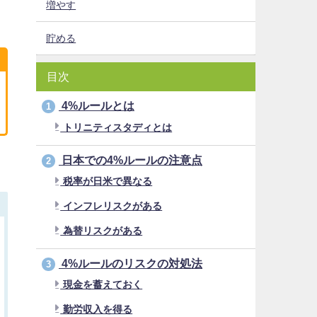
増やす
貯める
目次
4%ルールとは
1
トリニティスタディとは
日本での4%ルールの注意点
2
税率が日米で異なる
インフレリスクがある
為替リスクがある
4%ルールのリスクの対処法
3
現金を蓄えておく
勤労収入を得る